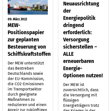
Neuausrichtung
der
Energiepolitik
09. März 2022
MEW-
dringend
Positionspapier
erforderlich:
zur geplanten
Versorgung
Besteuerung von
sicherstellen –
Schiffskraftstoffen
ALLE
erneuerbaren
Der MEW unterstützt
Energie-
das Bestreben
Deutschlands sowie
Optionen nutzen!
der EU-Kommission,
die CO2-Emissionen
Der MEW ist
im Transportsektor
zuversichtlich, dass
durch geeignete
die Versorgung mit
Maßnahmen zu
flüssigen
reduzieren und einen
Energieträgern trotz
Anreiz zur zukünftigen
des Krieges in der