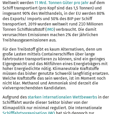
Weltweit werden
11 Mrd. Tonnen Güter pro Jahr
auf dem
Schiff transportiert (pro Kopf sind das 1,5 Tonnen) und
insgesamt 90% des Welthandels, in der EU werden 80%
des Exports/ Imports und 50% des BIP per Schiff
transportiert. 2019 wurden weltweit rund
210 Millionen
(
IMO
) verbraucht. Die damit
Tonnen Schiffskraftstoff
verursachten Emissionen machen 2% der jährlichen
Treibhausgasemissionen aus.
Für den Treibstoff gibt es kaum Alternativen, denn um
große Lasten mittels Containerschiffen über lange
Fahrtrouten transportieren zu können, sind ein geringes
Eigengewicht und das Mitführen eines Energieträgers mit
hoher Energiedichte nötig. Klimaneutrale Kraftstoffe
müssen das bisher genutzte Schweröl langfristig ersetzen.
Welche Kraftstoffe das sein werden, ist im Moment noch
nicht klar. Methanol und Ammoniak sind derzeit die
vielversprechendsten Kandidaten.
Aufgrund des
starken internationalen Wettbewerbs
in der
Schifffahrt wurde dieser Sektor bisher von der
Klimapolitik nur minimal reguliert. Die Internationale
Schifffahrtsorganisation IMO
hat sich dennoch zur