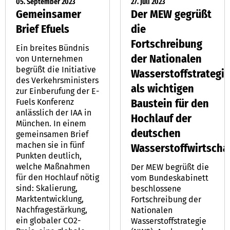
05. September 2023
27. Juli 2023
Gemeinsamer
Der MEW gegrüßt
Brief Efuels
die
Fortschreibung
Ein breites Bündnis
der Nationalen
von Unternehmen
begrüßt die Initiative
Wasserstoffstrategie
des Verkehrsministers
als wichtigen
zur Einberufung der E-
Baustein für den
Fuels Konferenz
anlässlich der IAA in
Hochlauf der
München. In einem
deutschen
gemeinsamen Brief
machen sie in fünf
Wasserstoffwirtscha
Punkten deutlich,
welche Maßnahmen
Der MEW begrüßt die
für den Hochlauf nötig
vom Bundeskabinett
sind: Skalierung,
beschlossene
Marktentwicklung,
Fortschreibung der
Nachfragestärkung,
Nationalen
ein globaler CO2-
Wasserstoffstrategie