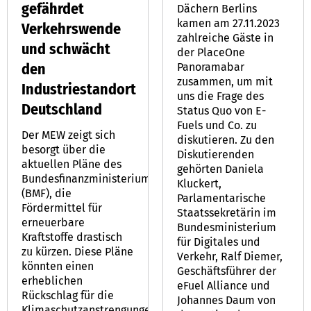
gefährdet
Dächern Berlins
kamen am 27.11.2023
Verkehrswende
zahlreiche Gäste in
und schwächt
der PlaceOne
den
Panoramabar
zusammen, um mit
Industriestandort
uns die Frage des
Deutschland
Status Quo von E-
Fuels und Co. zu
Der MEW zeigt sich
diskutieren. Zu den
besorgt über die
Diskutierenden
aktuellen Pläne des
gehörten Daniela
Bundesfinanzministeriums
Kluckert,
(BMF), die
Parlamentarische
Fördermittel für
Staatssekretärin im
erneuerbare
Bundesministerium
Kraftstoffe drastisch
für Digitales und
zu kürzen. Diese Pläne
Verkehr, Ralf Diemer,
könnten einen
Geschäftsführer der
erheblichen
eFuel Alliance und
Rückschlag für die
Johannes Daum von
Klimaschutzanstrengungen