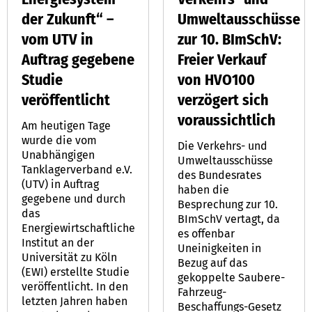
der Zukunft“ –
Umweltausschüsse
vom UTV in
zur 10. BImSchV:
Auftrag gegebene
Freier Verkauf
Studie
von HVO100
veröffentlicht
verzögert sich
voraussichtlich
Am heutigen Tage
wurde die vom
Die Verkehrs- und
Unabhängigen
Umweltausschüsse
Tanklagerverband e.V.
des Bundesrates
(UTV) in Auftrag
haben die
gegebene und durch
Besprechung zur 10.
das
BImSchV vertagt, da
Energiewirtschaftliche
es offenbar
Institut an der
Uneinigkeiten in
Universität zu Köln
Bezug auf das
(EWI) erstellte Studie
gekoppelte Saubere-
veröffentlicht. In den
Fahrzeug-
letzten Jahren haben
Beschaffungs-Gesetz