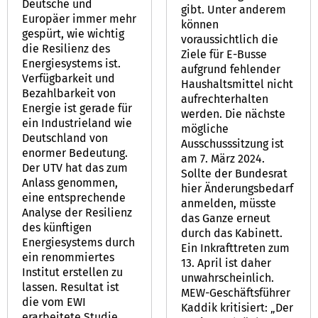
Deutsche und
gibt. Unter anderem
Europäer immer mehr
können
gespürt, wie wichtig
voraussichtlich die
die Resilienz des
Ziele für E-Busse
Energiesystems ist.
aufgrund fehlender
Verfügbarkeit und
Haushaltsmittel nicht
Bezahlbarkeit von
aufrechterhalten
Energie ist gerade für
werden. Die nächste
ein Industrieland wie
mögliche
Deutschland von
Ausschusssitzung ist
enormer Bedeutung.
am 7. März 2024.
Der UTV hat das zum
Sollte der Bundesrat
Anlass genommen,
hier Änderungsbedarf
eine entsprechende
anmelden, müsste
Analyse der Resilienz
das Ganze erneut
des künftigen
durch das Kabinett.
Energiesystems durch
Ein Inkrafttreten zum
ein renommiertes
13. April ist daher
Institut erstellen zu
unwahrscheinlich.
lassen. Resultat ist
MEW-Geschäftsführer
die vom EWI
Kaddik kritisiert: „Der
erarbeitete Studie,