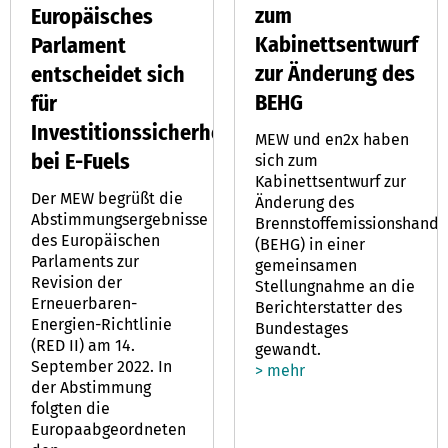
zum
Europäisches
Kabinettsentwurf
Parlament
zur Änderung des
entscheidet sich
BEHG
für
Investitionssicherheit
MEW und en2x haben
bei E-Fuels
sich zum
Kabinettsentwurf zur
Der MEW begrüßt die
Änderung des
Abstimmungsergebnisse
Brennstoffemissionshande
des Europäischen
(BEHG) in einer
Parlaments zur
gemeinsamen
Revision der
Stellungnahme an die
Erneuerbaren-
Berichterstatter des
Energien-Richtlinie
Bundestages
(RED II) am 14.
gewandt.
September 2022. In
> mehr
der Abstimmung
folgten die
Europaabgeordneten