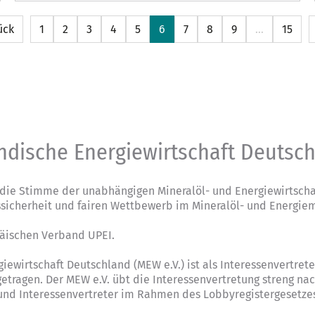
ück
1
2
3
4
5
6
7
8
9
…
15
ndische Energiewirtschaft Deutsc
die Stimme der unabhängigen Mineralöl- und Energiewirtschaf
ssicherheit und fairen Wettbewerb im Mineralöl- und Energiem
päischen Verband UPEI.
giewirtschaft Deutschland (MEW e.V.) ist als Interessenvertre
tragen. Der MEW e.V. übt die Interessenvertretung streng na
 und Interessenvertreter im Rahmen des Lobbyregistergesetze