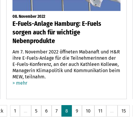
08. November 2022
E-Fuels-Anlage Hamburg: E-Fuels
sorgen auch für wichtige
Nebenprodukte
Am 7. November 2022 öffneten Mabanaft und H&R
ihre E-Fuels-Anlage für die TeilnehmerInnen der
E-Fuels-Konferenz, an der auch Kathleen Kollewe,
Managerin Klimapolitik und Kommunikation beim
MEW, teilnahm.
> mehr
ck
1
…
5
6
7
8
9
10
11
…
15