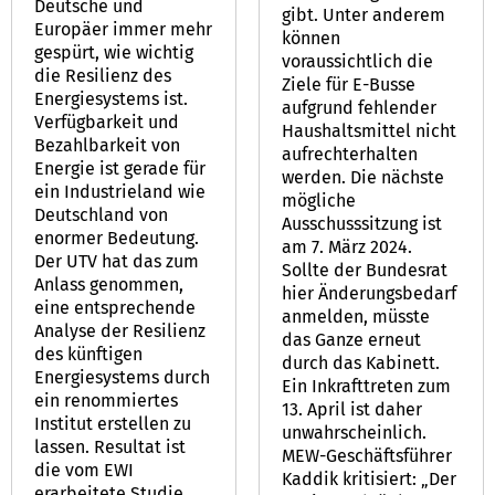
Deutsche und
gibt. Unter anderem
Europäer immer mehr
können
gespürt, wie wichtig
voraussichtlich die
die Resilienz des
Ziele für E-Busse
Energiesystems ist.
aufgrund fehlender
Verfügbarkeit und
Haushaltsmittel nicht
Bezahlbarkeit von
aufrechterhalten
Energie ist gerade für
werden. Die nächste
ein Industrieland wie
mögliche
Deutschland von
Ausschusssitzung ist
enormer Bedeutung.
am 7. März 2024.
Der UTV hat das zum
Sollte der Bundesrat
Anlass genommen,
hier Änderungsbedarf
eine entsprechende
anmelden, müsste
Analyse der Resilienz
das Ganze erneut
des künftigen
durch das Kabinett.
Energiesystems durch
Ein Inkrafttreten zum
ein renommiertes
13. April ist daher
Institut erstellen zu
unwahrscheinlich.
lassen. Resultat ist
MEW-Geschäftsführer
die vom EWI
Kaddik kritisiert: „Der
erarbeitete Studie,