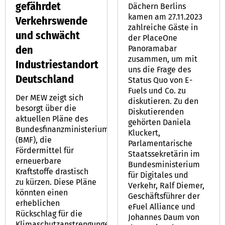
gefährdet
Dächern Berlins
kamen am 27.11.2023
Verkehrswende
zahlreiche Gäste in
und schwächt
der PlaceOne
den
Panoramabar
zusammen, um mit
Industriestandort
uns die Frage des
Deutschland
Status Quo von E-
Fuels und Co. zu
Der MEW zeigt sich
diskutieren. Zu den
besorgt über die
Diskutierenden
aktuellen Pläne des
gehörten Daniela
Bundesfinanzministeriums
Kluckert,
(BMF), die
Parlamentarische
Fördermittel für
Staatssekretärin im
erneuerbare
Bundesministerium
Kraftstoffe drastisch
für Digitales und
zu kürzen. Diese Pläne
Verkehr, Ralf Diemer,
könnten einen
Geschäftsführer der
erheblichen
eFuel Alliance und
Rückschlag für die
Johannes Daum von
Klimaschutzanstrengungen