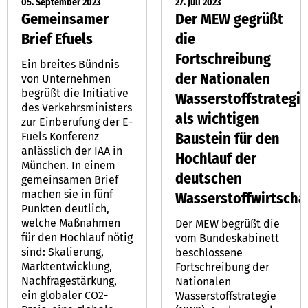
05. September 2023
27. Juli 2023
Gemeinsamer
Der MEW gegrüßt
Brief Efuels
die
Fortschreibung
Ein breites Bündnis
der Nationalen
von Unternehmen
begrüßt die Initiative
Wasserstoffstrategie
des Verkehrsministers
als wichtigen
zur Einberufung der E-
Baustein für den
Fuels Konferenz
anlässlich der IAA in
Hochlauf der
München. In einem
deutschen
gemeinsamen Brief
machen sie in fünf
Wasserstoffwirtscha
Punkten deutlich,
welche Maßnahmen
Der MEW begrüßt die
für den Hochlauf nötig
vom Bundeskabinett
sind: Skalierung,
beschlossene
Marktentwicklung,
Fortschreibung der
Nachfragestärkung,
Nationalen
ein globaler CO2-
Wasserstoffstrategie