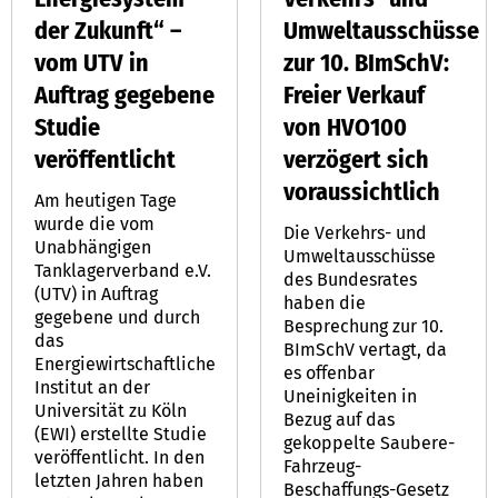
der Zukunft“ –
Umweltausschüsse
vom UTV in
zur 10. BImSchV:
Auftrag gegebene
Freier Verkauf
Studie
von HVO100
veröffentlicht
verzögert sich
voraussichtlich
Am heutigen Tage
wurde die vom
Die Verkehrs- und
Unabhängigen
Umweltausschüsse
Tanklagerverband e.V.
des Bundesrates
(UTV) in Auftrag
haben die
gegebene und durch
Besprechung zur 10.
das
BImSchV vertagt, da
Energiewirtschaftliche
es offenbar
Institut an der
Uneinigkeiten in
Universität zu Köln
Bezug auf das
(EWI) erstellte Studie
gekoppelte Saubere-
veröffentlicht. In den
Fahrzeug-
letzten Jahren haben
Beschaffungs-Gesetz