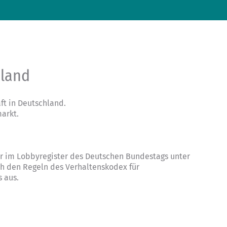
hland
t in Deutschland.
arkt.
ter im Lobbyregister des Deutschen Bundestags unter
ch den Regeln des
Verhaltenskodex für
s
aus.