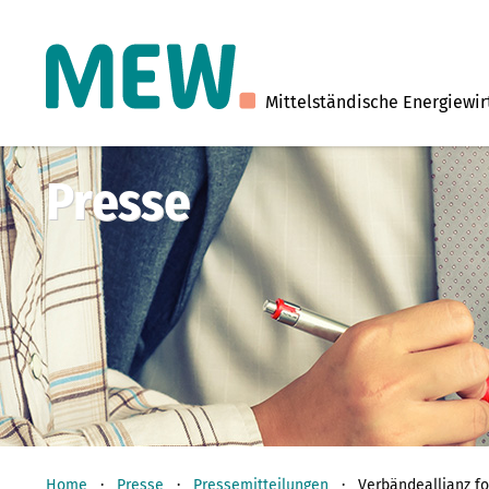
Mittelständische Energiewir
Presse
Home
Presse
Pressemitteilungen
Verbändeallianz f