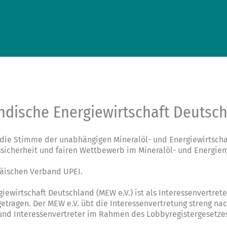
ndische Energiewirtschaft Deutsc
die Stimme der unabhängigen Mineralöl- und Energiewirtschaf
ssicherheit und fairen Wettbewerb im Mineralöl- und Energiem
päischen Verband UPEI.
giewirtschaft Deutschland (MEW e.V.) ist als Interessenvertre
tragen. Der MEW e.V. übt die Interessenvertretung streng na
 und Interessenvertreter im Rahmen des Lobbyregistergesetze