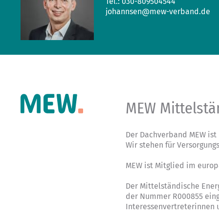
Tel.: 030-809504544
johannsen@mew-verband.de
MEW Mittelstä
Der Dachverband MEW ist 
Wir stehen für Versorgung
MEW ist Mitglied im euro
Der Mittelständische Ener
der Nummer R000855 einge
Interessenvertreterinnen