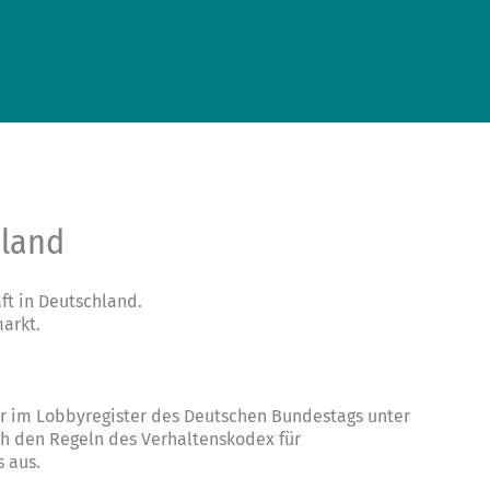
hland
t in Deutschland.
arkt.
ter im Lobbyregister des Deutschen Bundestags unter
ch den Regeln des
Verhaltenskodex für
s
aus.