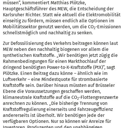
müssen“, kommentiert Matthias Plötzke,
Hauptgeschäftsführer des MEW, die Entscheidung der
Karlsruher Richter. Statt wie aktuell die Elektromobilität
einseitig zu fördern, müssen endlich alle Optionen im
Mobilitätssektor genutzt werden, um die CO
-Emissionen
2
schnellstmöglich und nachhaltig zu senken.
Zur Defossilisierung des Verkehrs beitragen können laut
MEW neben den nachhaltig biogenen vor allem die
synthetischen Kraftstoffe. „Wir benötigen jetzt zügig die
Rahmenbedingungen für einen Markthochlauf der
dringend benötigten Power-to-X-Kraftstoffe (PtX)“, sagt
Plötzke. Einen Beitrag dazu könne – ähnlich wie im
Luftverkehr – eine Mindestquote für strombasierte
Kraftstoffe sein. Darüber hinaus müssten auf Brüsseler
Ebene die Voraussetzungen geschaffen werden,
klimaneutrale Kraftstoffe auf die CO
-Flottengrenzwerte
2
anrechnen zu können. „Die bisherige Trennung von
Kraftstoffregulierung einerseits und Fahrzeugeffizienz
andererseits ist überholt. Wir benötigen jede der
verfügbaren Optionen. Nur so können wir Anreize für
Investoren, Produzenten und den unabhängigen